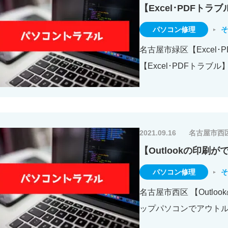
【Excel･PDFトラブ
パソコン修理
そ
名古屋市緑区【Excel･
【Excel･PDFトラブル
2021.09.16
名古屋市西
【Outlookの印刷
パソコン修理
そ
名古屋市西区 【Outlo
ップパソコンでアウト