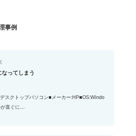
理事例
区
になってしまう
スクトップパソコン■メーカー:HP■OS:Windo
メールが直ぐに…