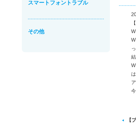
スマートフォントラブル
2
【
その他
W
W
っ
結
W
は
ア
今
【