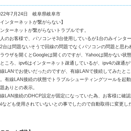
022年7月24日 岐阜県岐阜市
インターネットが繋がらない】
ンターネットが繋がらないトラブルです。
人のお客様で、パソコンそ3台使用しているが1台のみインタ
2台は問題ないそうで回線の問題でなくパソコンの問題と思わ
ラウザを開くとGoogleは開くのですが、Yahooは開かない状
ところ、ipv6はインターネット疎通しているが、ipv4の疎通
線LANでお使いだったのですが、有線LANで接続してみたと
。有線LAN接続の状態でトラブルシューティングツールを起動
題ありとの表示。
線LAN接続のDHCP設定が固定になっていた為、お客様に確
Nなども使用されていないとの事でしたので自動取得に変更し