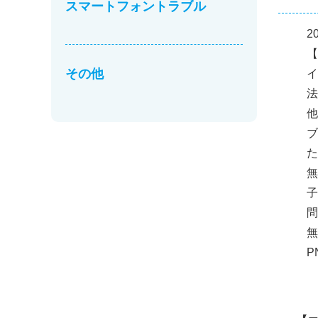
スマートフォントラブル
2
【
その他
イ
法
他
ブ
た
無
子
問
無
P