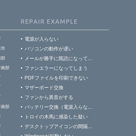
9月スマホ個別相談会開催
8月スマホ個別相談会開催
7月スマホ個別相談会開催
6月スマホ個別相談会
市
電源が入らない
【イオン上飯田店でスマホ教室開催】
原市
パソコンの動作が遅い
名古屋市北区でデジタルフェスタ開催
南部
メールが勝手に既読になってしまう
市南部
ファンエラーになってしまう
町
PDFファイルを印刷できない
町
マザーボード交換
町
ファンから異音がする
市南部
バッテリー交換（電源入らない）
市
トロイの木馬に感染した疑い
市
デスクトップアイコンの間隔が大きくなってしまった
市