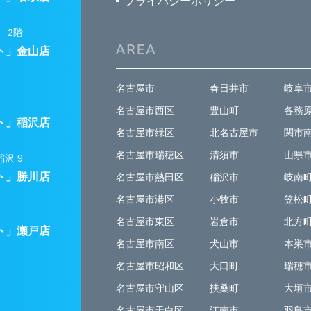
プライバシーポリシー
 2階
ト」金山店
名古屋市
春日井市
岐阜
名古屋市西区
豊山町
各務
ト」稲沢店
名古屋市緑区
北名古屋市
関市
名古屋市瑞穂区
清須市
山県
沢 9
ト」勝川店
名古屋市熱田区
稲沢市
岐南
名古屋市港区
小牧市
笠松
名古屋市東区
岩倉市
北方
ト」瀬戸店
名古屋市南区
犬山市
本巣
名古屋市昭和区
大口町
瑞穂
名古屋市守山区
扶桑町
大垣
名古屋市天白区
江南市
羽島