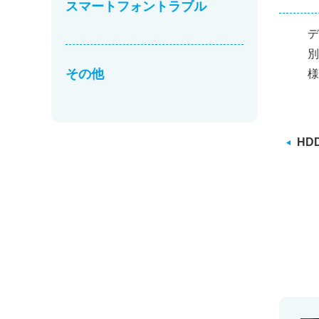
スマートフォントラブル
デ
別
その他
様
HD